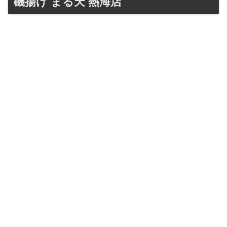
磯揚げ まる天 熱海店