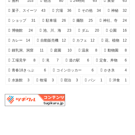
無料
103
朝活
80
24時間
65
展望
63
菓子、スイーツ
43
穴場
36
その他
34
神秘
32
ショップ
31
駐車場
26
麺類
25
神社、寺
24
博物館
24
池、川、海
23
ダム
20
公園
16
カレー
14
自動販売機
12
カフェ
12
花、植物
12
鍾乳洞、洞窟
11
庭園
10
温泉
8
動物園
8
工場見学
8
滝
7
道の駅
6
定食、丼物
6
青春18きっぷ
6
コインロッカー
6
かき氷
4
水族館
3
牧場
3
宿泊
3
パン
1
洋食
1