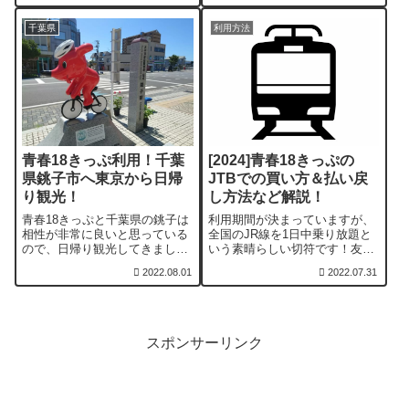
あります。移動にはレンタサイ
敵なところなので参考にしてい
クルを利用しています。
ただけると幸いです。
千葉県
利用方法
青春18きっぷ利用！千葉
[2024]青春18きっぷの
県銚子市へ東京から日帰
JTBでの買い方＆払い戻
り観光！
し方法など解説！
青春18きっぷと千葉県の銚子は
利用期間が決まっていますが、
相性が非常に良いと思っている
全国のJR線を1日中乗り放題と
ので、日帰り観光してきまし
いう素晴らしい切符です！友達
た！見どころがたくさんある観
との旅行や実家への帰省、1人
2022.08.01
2022.07.31
光地なのでオススメです。電車
旅などご利用方法は様々です。
が好きな方は銚子電鉄を利用す
本記事は、初心者向けの内容に
るのも良いかもしれませんね。
なっていますのでよろしくお願
いいたします。
スポンサーリンク