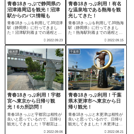
青春18きっぷで静岡県の
青春18きっぷ利用！有名
沼津港周辺を観光！沼津
な温泉地である熱海を観
駅からのバス情報も
光してきた！
青春18きっぷを利用してJR沼津
青春18きっぷを利用してJR熱海
駅（静岡県）に行ってきまし
駅（静岡県）に行ってきまし
た！沼津駅到着までの過程と、
た！熱海駅到着までの過程と、
沼津港周辺の情報について紹介
駅周辺の観光場所について紹介
2022.09.23
2022.09.15
させていただきます。18きっぷ
させていただきます。18きっぷ
と沼津は相性が良いので、日帰
と熱海は相性が良いので、日帰
り観光におすすめです。
り観光におすすめです。
栃木県
千葉県
青春18きっぷ利用！宇都
青春18きっぷ利用！千葉
宮へ東京から日帰り観
県木更津市へ東京から日
光！6カ所訪問！
帰り観光！
青春18きっぷと宇都宮は相性が
青春18きっぷと木更津は相性が
良いと思っているので、日帰り
良いと思っているので、日帰り
観光してきました！宇都宮は餃
観光してきました！木更津は観
子で有名ですが、大谷資料館な
光地としてあまり知られていな
2022.09.06
2022.08.21
ど素晴らしい観光地がたくさん
いかもしれません。しかし、素