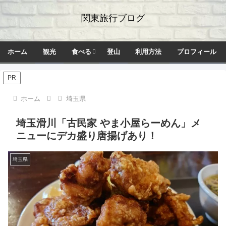
関東旅行ブログ
ホーム
観光
食べる
登山
利用方法
プロフィール
PR
ホーム
埼玉県
埼玉滑川「古民家 やま小屋らーめん」メ
ニューにデカ盛り唐揚げあり！
埼玉県