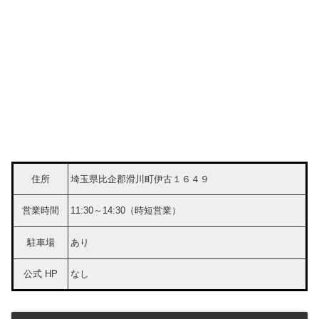
住所
埼玉県比企郡滑川町伊古１６４９
営業時間
11:30～14:30（時短営業）
駐車場
あり
公式 HP
なし