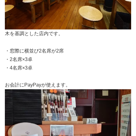
木を基調とした店内です。
・窓際に横並び2名席が2席
・2名席×3卓
・4名席×3卓
お会計にPayPayが使えます。