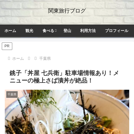
関東旅行ブログ
ホーム
観光
食べる
登山
利用方法
プロフィール
PR
ホーム
千葉県
銚子「丼屋 七兵衛」駐車場情報あり！メ
ニューの極上さば漬丼が絶品！
千葉県