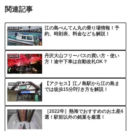
関連記事
江の島べんてん丸の乗り場情報！予
神奈川県
約、時刻表、料金なども解説！
丹沢大山フリーパスの買い方・使い
神奈川県
方！途中下車は自動改札OK？
【アクセス】江ノ島駅から江の島ま
神奈川県
では徒歩15分⁉行き方を解説！
［2022年］熱海でおすすめのお土産4
静岡県
選！駅前以外の銘菓を厳選！