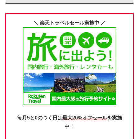
＼ 楽天トラベルセール実施中 ／
毎月5と0のつく日は
最大20%オフセール
を実施
中！