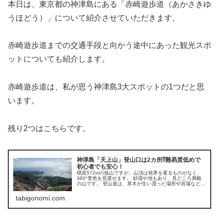
本日は、東京都の神津島にある「赤崎遊歩道（あかさきゆ
うほどう）」について紹介させていただきます。
赤崎遊歩道までの交通手段と向かう途中にあった観光スポ
ットについても紹介します。
赤崎遊歩道は、私が思う神津島3大スポットの1つだと思
います。
残り2つはこちらです。
神津島「天上山」登山口は2カ所⁉難易度低めで
初心者でも安心！
標高572mの低山ですが、山頂は視界を遮るものがなく、
360°景色を見渡せます。 砂漠や池もあり、見どころ満載
の山です。 登山道は、草木が生い茂った場所や岩場など
様々なので楽しめます。
tabigonomi.com