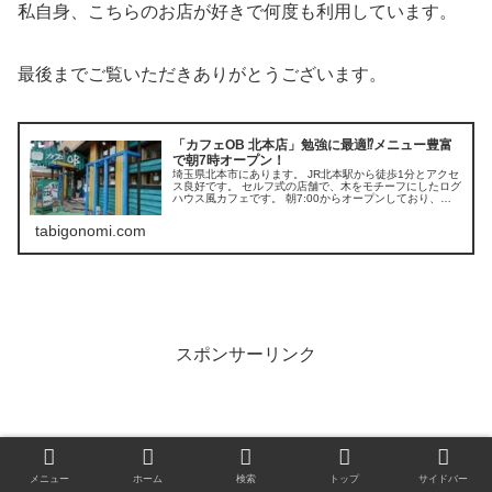
私自身、こちらのお店が好きで何度も利用しています。
最後までご覧いただきありがとうございます。
「カフェOB 北本店」勉強に最適⁉メニュー豊富
で朝7時オープン！
埼玉県北本市にあります。 JR北本駅から徒歩1分とアクセ
ス良好です。 セルフ式の店舗で、木をモチーフにしたログ
ハウス風カフェです。 朝7:00からオープンしており、早
い時間帯は空いているため落ち着きます。
tabigonomi.com
スポンサーリンク
メニュー
ホーム
検索
トップ
サイドバー