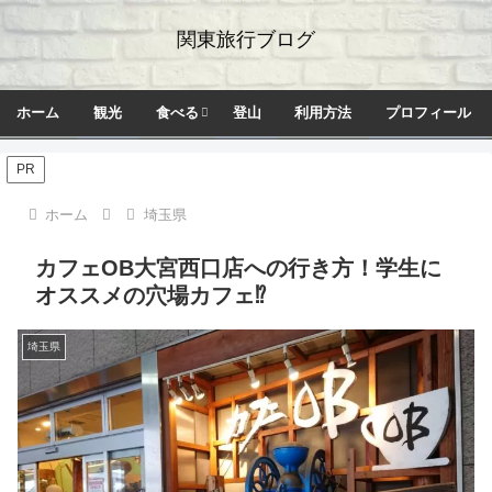
関東旅行ブログ
ホーム
観光
食べる
登山
利用方法
プロフィール
PR
ホーム
埼玉県
カフェOB大宮西口店への行き方！学生に
オススメの穴場カフェ⁉
埼玉県