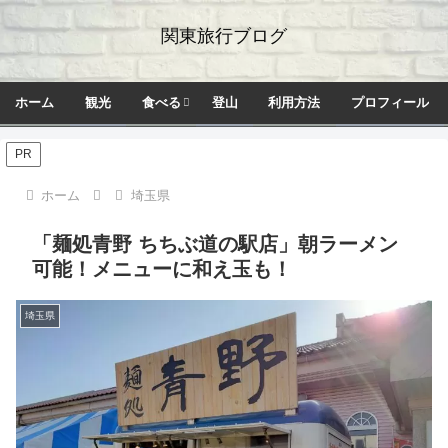
関東旅行ブログ
ホーム
観光
食べる
登山
利用方法
プロフィール
PR
ホーム
埼玉県
「麺処青野 ちちぶ道の駅店」朝ラーメン
可能！メニューに和え玉も！
埼玉県