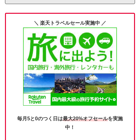
＼ 楽天トラベルセール実施中 ／
毎月5と0のつく日は
最大20%オフセール
を実施
中！