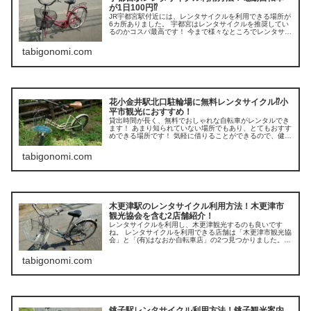
が1日100円⁉
JR宇都宮駅付近には、レンタサイクルを利用できる場所が
6カ所ありました。 宇都宮はレンタサイクルを推奨してい
るのかコスパ最高です！ 今まで様々なところでレンタサイ
クルを利用してきましたが、宇都宮がナンバーワンだと思
っています。
tabigonomi.com
花小金井駅北口駐輪場に無料レンタサイクル⁉小
平市観光におすすめ！
貸出時間が長く、無料でおしゃれな自転車がレンタルでき
ます！ あまり知られていない場所でもあり、とてもおすす
めできる場所です！ 気軽に借りることができるので、健康
のためにもちょっとした移動の際に、利用してみてはいか
がでしょうか？
tabigonomi.com
木更津駅のレンタサイクル利用方法！木更津市
観光協会を含む2店舗紹介！
レンタサイクルを利用し、木更津観光するのも良いです
ね。 レンタサイクルを利用できる店舗は「木更津市観光協
会」と「(有)はなおか自転車店」の2つ見つかりました。
今回は、「（有）はなおか自転車店」の自転車をレンタル
しました。
tabigonomi.com
銚子駅レンタサイクル利用方法！銚子観光案内