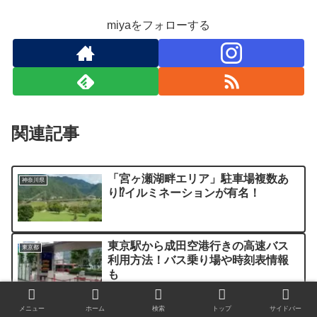
miyaをフォローする
関連記事
「宮ヶ瀬湖畔エリア」駐車場複数あ
神奈川県
り⁉イルミネーションが有名！
東京駅から成田空港行きの高速バス
東京都
利用方法！バス乗り場や時刻表情報
も
メニュー
ホーム
検索
トップ
サイドバー