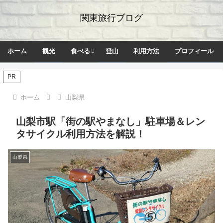
関東旅行ブログ
ホーム
観光
食べる
登山
利用方法
プロフィール
PR
ホーム
山梨県
山梨市駅「街の駅やまなし」駐車場＆レン
タサイクル利用方法を解説！
山梨県