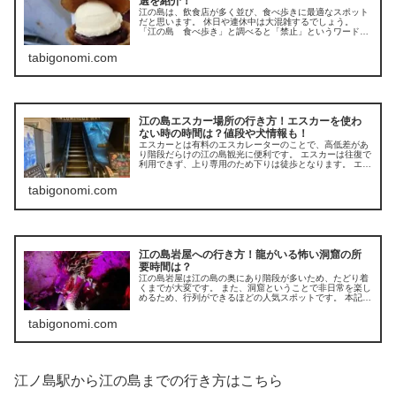
選を紹介！
江の島は、飲食店が多く並び、食べ歩きに最適なスポット
だと思います。 休日や連休中は大混雑するでしょう。
「江の島 食べ歩き」と調べると「禁止」というワードが
出てくるので本当に食べ歩きが禁止なのか気になるところ
ですね。
tabigonomi.com
江の島エスカー場所の行き方！エスカーを使わ
ない時の時間は？値段や犬情報も！
エスカーとは有料のエスカレーターのことで、高低差があ
り階段だらけの江の島観光に便利です。 エスカーは往復で
利用できず、上り専用のため下りは徒歩となります。 エス
カーを使わない場合の頂上までの時間やエスカー利用に関
する内容をご紹介します。
tabigonomi.com
江の島岩屋への行き方！龍がいる怖い洞窟の所
要時間は？
江の島岩屋は江の島の奥にあり階段が多いため、たどり着
くまでが大変です。 また、洞窟ということで非日常を楽し
めるため、行列ができるほどの人気スポットです。 本記事
では駐車場、行き方、基本情報（料金、営業時間など）、
見学所要時間などをご紹介します。
tabigonomi.com
江ノ島駅から江の島までの行き方はこちら