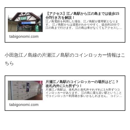
【アクセス】江ノ島駅から江の島までは徒歩15
分⁉行き方を解説！
江ノ島電鉄を利用した場合、江ノ島駅が最寄駅となりま
す。 江ノ島駅からは道順がわかりやすく、徒歩約10分で
江の島まで行けます。 江の島は車がなくてもアクセスしや
すい観光地です。 本記事では、江ノ島駅から江の島への徒
歩での行き方をご紹介します。
tabigonomi.com
小田急江ノ島線の片瀬江ノ島駅のコインロッカー情報はこ
ちら
片瀬江ノ島駅のコインロッカーの場所はどこ？
改札内外に1カ所ずつ！
片瀬江ノ島駅は、改札内と改札外それぞれに1カ所ずつコ
インロッカーがあります。 江の島に最も近い駅ということ
でコインロッカー利用者が多いかもしれません。 コインロ
ッカーの場所、料金、大きさ、利用方法をご紹介していき
ます。
tabigonomi.com