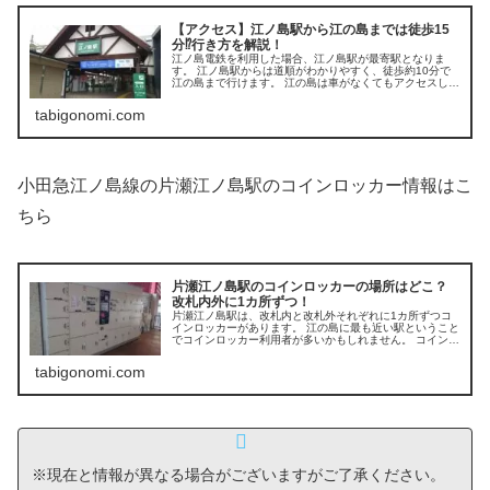
【アクセス】江ノ島駅から江の島までは徒歩15
分⁉行き方を解説！
江ノ島電鉄を利用した場合、江ノ島駅が最寄駅となりま
す。 江ノ島駅からは道順がわかりやすく、徒歩約10分で
江の島まで行けます。 江の島は車がなくてもアクセスしや
すい観光地です。 本記事では、江ノ島駅から江の島への徒
歩での行き方をご紹介します。
tabigonomi.com
小田急江ノ島線の片瀬江ノ島駅のコインロッカー情報はこ
ちら
片瀬江ノ島駅のコインロッカーの場所はどこ？
改札内外に1カ所ずつ！
片瀬江ノ島駅は、改札内と改札外それぞれに1カ所ずつコ
インロッカーがあります。 江の島に最も近い駅ということ
でコインロッカー利用者が多いかもしれません。 コインロ
ッカーの場所、料金、大きさ、利用方法をご紹介していき
ます。
tabigonomi.com
※現在と情報が異なる場合がございますがご了承ください。