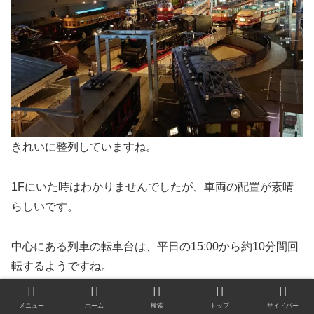
きれいに整列していますね。
1Fにいた時はわかりませんでしたが、車両の配置が素晴
らしいです。
中心にある列車の転車台は、平日の15:00から約10分間回
転するようですね。
また、2Fの壁には年ごとの出来事について書かれてお
メニュー
ホーム
検索
トップ
サイドバー