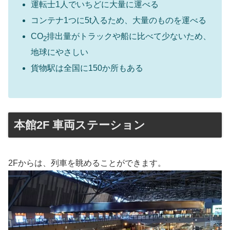
運転士1人でいちどに大量に運べる
コンテナ1つに5t入るため、大量のものを運べる
CO
排出量がトラックや船に比べて少ないため、
2
地球にやさしい
貨物駅は全国に150か所もある
本館2F 車両ステーション
2Fからは、列車を眺めることができます。