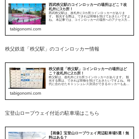
西武秩父駅のコインロッカーの場所はどこ？改
札外に3カ所！
西武秩父駅は、改札外に3カ所コインロッカーがありま
す。 観光する際は、できれば荷物を預けておきたいですよ
ね。 本記事では、コインロッカーの場所へのアクセス方
法、料金、利用方法、注意事項に関してご紹介します。
tabigonomi.com
秩父鉄道「秩父駅」のコインロッカー情報
秩父鉄道「秩父駅」コインロッカーの場所はど
こ？改札外に2カ所！
秩父駅は、改札外に2カ所コインロッカーがあります。 観
光する際は、できれば荷物を預けておきたいですよね。 時
代に合わせたキャッシュレス決済ができるロッカーもあり
ます。 本記事ではコインロッカーの場所、料金、大きさ、
利用方法などをご紹介します。
tabigonomi.com
宝登山ロープウェイ付近の駐車場はこちら
【画像】宝登山ロープウェイ周辺駐車場5選！無
料はある？