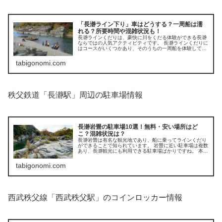
「長瀞ライン下り」車はどうする？一周船は濡
れる？所要時間や混雑状況も！
長瀞ラインくだりは、豪快に川をくだる体験ができる長瀞
ならではの人気アクティビティです。 長瀞ラインくだりに
はコースがいくつかあり、そのうちの一周船を体験してき
ました。 本記事では、長瀞ラインくだり利用者が知ってお
くべき情報をご紹介します。
tabigonomi.com
秩父鉄道「長瀞駅」周辺の駐車場情報
長瀞岩畳の駐車場10選！無料・安い場所はど
こ？混雑状況は？
長瀞岩畳は有名な観光地であり、船に乗ってラインくだり
ができることで知られています。 岩畳に近い駐車場は複数
あり、長瀞観光にも利用できる駐車場ばかりですね。 本記
事では無料駐車場はあるのか、オススメはどこなのかにつ
いても見ていきます。
tabigonomi.com
西武秩父線「西武秩父駅」のコインロッカー情報