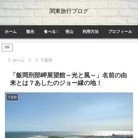
関東旅行ブログ
ホーム
観光
食べる
登山
利用方法
プロフィール
PR
ホーム
千葉県
「飯岡刑部岬展望館～光と風～」名前の由
来とは？あしたのジョー縁の地！
千葉県