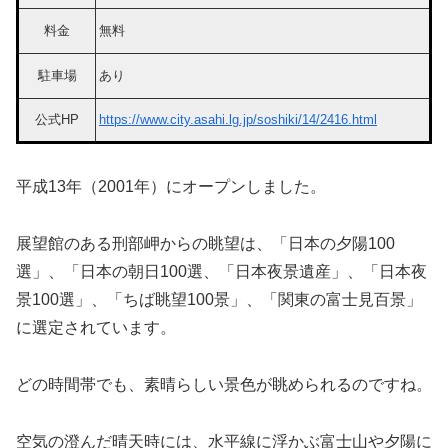
料金
無料
駐車場
あり
公式HP
https://www.city.asahi.lg.jp/soshiki/14/2416.html
平成13年（2001年）にオープンしました。
展望館のある刑部岬からの眺望は、「日本の夕陽100
選」、「日本の朝日100選、「日本夜景遺産」、「日本夜
景100選」、「ちば眺望100景」、「関東の富士見百景」
に選定されています。
どの時間帯でも、素晴らしい景色が眺められるのですね。
空気の澄んだ晴天時には、水平線に浮かぶ富士山や夕陽に