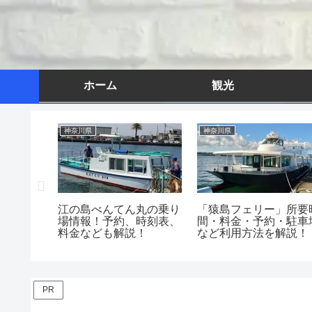
ホーム
観光
神奈川県
神奈川県
展望台」
江の島べんてん丸の乗り
「猿島フェリー」所要
内！駐車
場情報！予約、時刻表、
間・料金・予約・駐車
料金なども解説！
など利用方法を解説！
PR