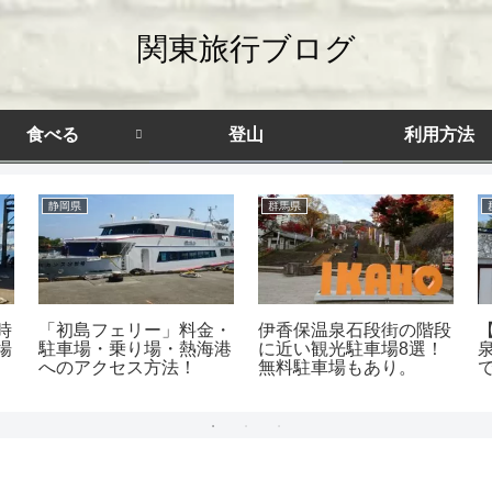
関東旅行ブログ
食べる
登山
利用方法
静岡県
群馬県
時
「初島フェリー」料金・
伊香保温泉石段街の階段
場
駐車場・乗り場・熱海港
に近い観光駐車場8選！
へのアクセス方法！
無料駐車場もあり。