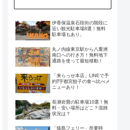
伊香保温泉石段街の階段に
近い観光駐車場8選！無料
駐車場もあり。
丸ノ内線東京駅から八重洲
南口への行き方！無料地下
通路を使って最短移動！
「来らっせ本店」LINEで予
約⁉宇都宮餃子の食べ比べメ
ニューあり！
長瀞岩畳の駐車場10選！無
料・安い場所はどこ？混雑
状況は？
「猿島フェリー」所要時