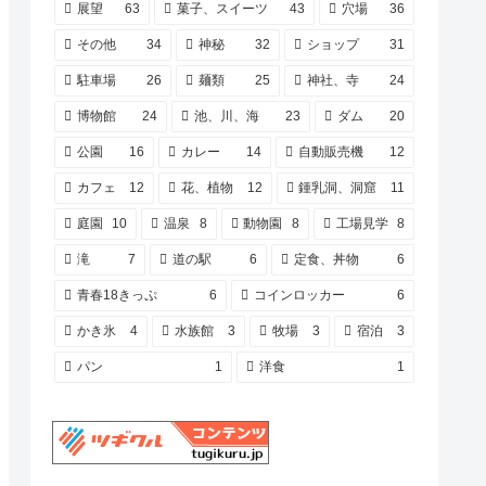
展望
63
菓子、スイーツ
43
穴場
36
その他
34
神秘
32
ショップ
31
駐車場
26
麺類
25
神社、寺
24
博物館
24
池、川、海
23
ダム
20
公園
16
カレー
14
自動販売機
12
カフェ
12
花、植物
12
鍾乳洞、洞窟
11
庭園
10
温泉
8
動物園
8
工場見学
8
滝
7
道の駅
6
定食、丼物
6
青春18きっぷ
6
コインロッカー
6
かき氷
4
水族館
3
牧場
3
宿泊
3
パン
1
洋食
1