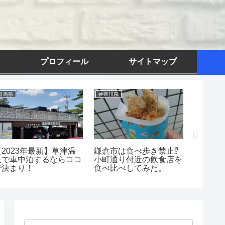
プロフィール
サイトマップ
群馬県
神奈川県
埼玉県
【2023年最新】草津温
鎌倉市は食べ歩き禁止⁉
「川越
泉で車中泊するならココ
小町通り付近の飲食店を
無料駐
で決まり！
食べ比べしてみた。
の食べ