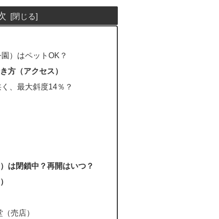
次
園）はペットOK？
き方（アクセス）
く、最大斜度14％？
）は閉鎖中？再開はいつ？
）
堂（売店）