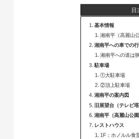
目
基本情報
湘南平（高麗山公
湘南平への車での行
湘南平への道は狭
駐車場
①大駐車場
②頂上駐車場
湘南平の案内図
旧展望台（テレビ塔
湘南平（高麗山公園
レストハウス
1F：ホノルル食