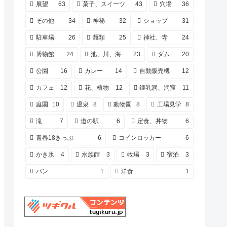
展望
63
菓子、スイーツ
43
穴場
36
その他
34
神秘
32
ショップ
31
駐車場
26
麺類
25
神社、寺
24
博物館
24
池、川、海
23
ダム
20
公園
16
カレー
14
自動販売機
12
カフェ
12
花、植物
12
鍾乳洞、洞窟
11
庭園
10
温泉
8
動物園
8
工場見学
8
滝
7
道の駅
6
定食、丼物
6
青春18きっぷ
6
コインロッカー
6
かき氷
4
水族館
3
牧場
3
宿泊
3
パン
1
洋食
1