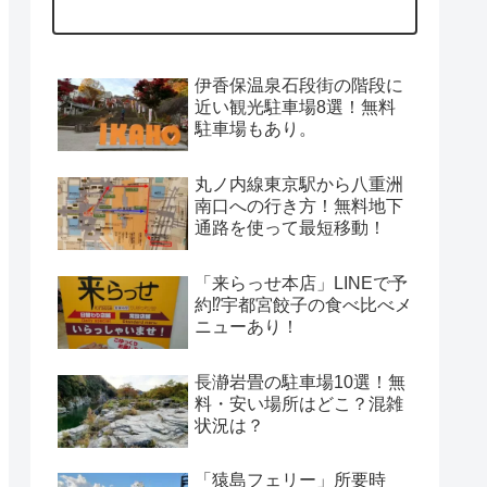
伊香保温泉石段街の階段に
近い観光駐車場8選！無料
駐車場もあり。
丸ノ内線東京駅から八重洲
南口への行き方！無料地下
通路を使って最短移動！
「来らっせ本店」LINEで予
約⁉宇都宮餃子の食べ比べメ
ニューあり！
長瀞岩畳の駐車場10選！無
料・安い場所はどこ？混雑
状況は？
「猿島フェリー」所要時