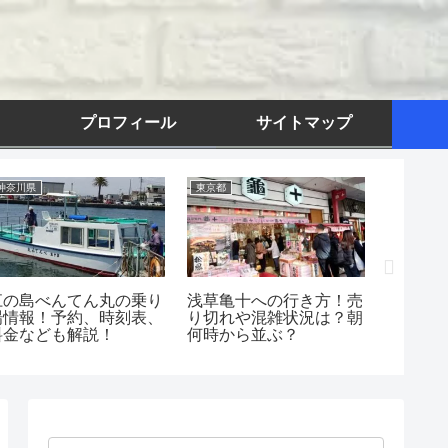
プロフィール
サイトマップ
神奈川県
東京都
東京都
江の島べんてん丸の乗り
浅草亀十への行き方！売
東海汽
場情報！予約、時刻表、
り切れや混雑状況は？朝
席紹介
料金なども解説！
何時から並ぶ？
予約～