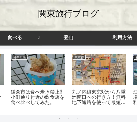
関東旅行ブログ
食べる
登山
利用方法
神奈川県
東京都
鎌倉市は食べ歩き禁止⁉
丸ノ内線東京駅から八重
食
小町通り付近の飲食店を
洲南口への行き方！無料
食べ比べしてみた。
地下通路を使って最短移
動！