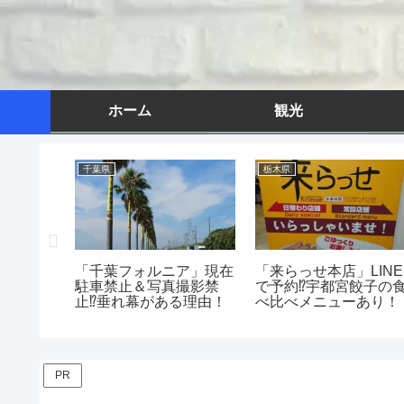
ホーム
観光
千葉県
栃木県
ク群馬」
「千葉フォルニア」現在
「来らっせ本店」LINE
！フード
駐車禁止＆写真撮影禁
で予約⁉宇都宮餃子の
雑⁉
止⁉垂れ幕がある理由！
べ比べメニューあり！
PR