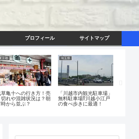
プロフィール
サイトマップ
東京都
埼玉県
群馬県
浅草亀十への行き方！売
「川越市内観光駐車場」
【202
り切れや混雑状況は？朝
無料駐車場⁉川越小江戸
泉で車
何時から並ぶ？
の食べ歩きに最適！
で決ま