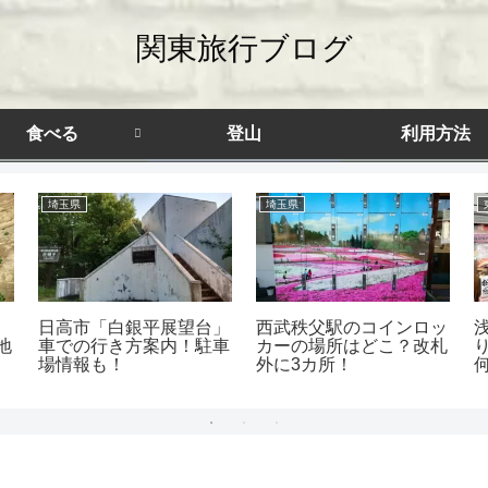
関東旅行ブログ
食べる
登山
利用方法
埼玉県
埼玉県
日高市「白銀平展望台」
西武秩父駅のコインロッ
地
車での行き方案内！駐車
カーの場所はどこ？改札
場情報も！
外に3カ所！