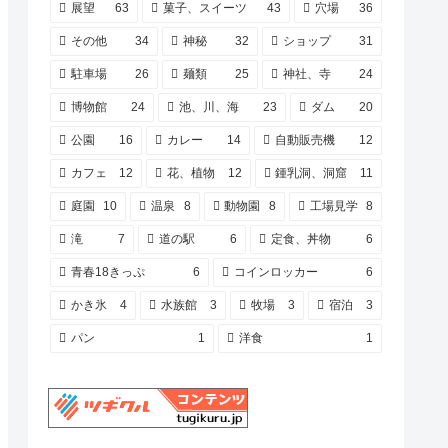
展望
63
菓子、スイーツ
43
穴場
36
その他
34
神秘
32
ショップ
31
駐車場
26
麺類
25
神社、寺
24
博物館
24
池、川、海
23
ダム
20
公園
16
カレー
14
自動販売機
12
カフェ
12
花、植物
12
鍾乳洞、洞窟
11
庭園
10
温泉
8
動物園
8
工場見学
8
滝
7
道の駅
6
定食、丼物
6
青春18きっぷ
6
コインロッカー
6
かき氷
4
水族館
3
牧場
3
宿泊
3
パン
1
洋食
1