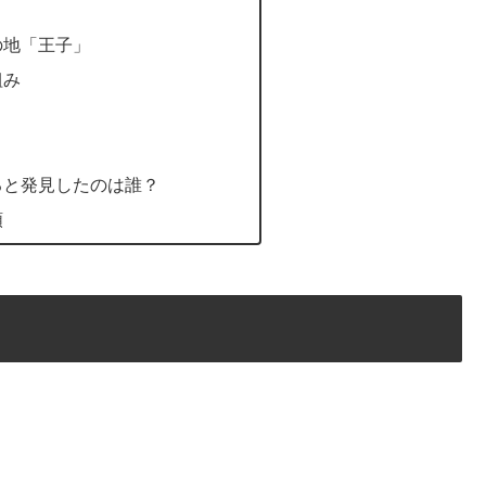
の地「王子」
組み
ると発見したのは誰？
類