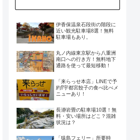
伊香保温泉石段街の階段に
近い観光駐車場8選！無料
駐車場もあり。
丸ノ内線東京駅から八重洲
南口への行き方！無料地下
通路を使って最短移動！
「来らっせ本店」LINEで予
約⁉宇都宮餃子の食べ比べメ
ニューあり！
長瀞岩畳の駐車場10選！無
料・安い場所はどこ？混雑
状況は？
「猿島フェリー」所要時