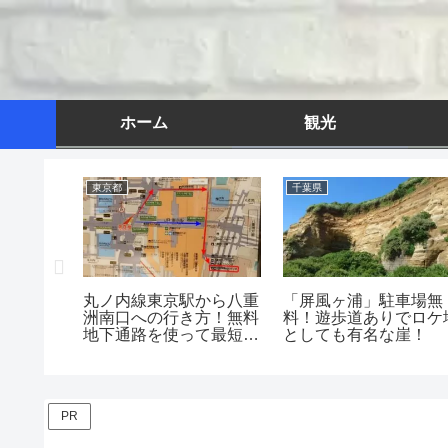
ホーム
観光
東京都
千葉県
丸の乗り
丸ノ内線東京駅から八重
「屏風ヶ浦」駐車場無
時刻表、
洲南口への行き方！無料
料！遊歩道ありでロケ
！
地下通路を使って最短移
としても有名な崖！
動！
PR