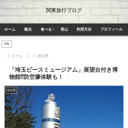
関東旅行ブログ
ホーム
観光
食べる
登山
利用方法
プロフィール
PR
ホーム
埼玉県
「埼玉ピースミュージアム」展望台付き博
物館⁉防空壕体験も！
埼玉県