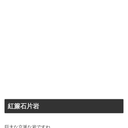
紅簾石片岩
巨大な立派な岩ですね。