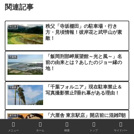
関連記事
秩父「寺坂棚田」の駐車場・行き
埼玉県
方・見頃情報！彼岸花と武甲山が素
敵！
「飯岡刑部岬展望館～光と風～」名
千葉県
前の由来とは？あしたのジョー縁の
地！
「千葉フォルニア」現在駐車禁止＆
千葉県
写真撮影禁止⁉垂れ幕がある理由！
「六厘舎 東京駅店」開店前に混雑⁉朝
東京都
メニューの朝つけめんを食す！
メニュー
ホーム
検索
トップ
サイドバー