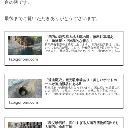
台の跡です。
最後までご覧いただきありがとうございます。
「四万の甌穴群＆桃太郎の滝」無料駐車場あ
り！遊泳禁止で神秘的な青さ！
群馬県吾妻郡中之条町にあります。 四万の甌穴群は、川に
いくつもの穴が開いており、神秘的な光景を目の当たりに
できます。 桃太郎の滝は小さめですが、川の色がとても美
しいです。 2箇所セットで訪問すると良いでしょう。
tabigonomi.com
「遠山甌穴」観光駐車場あり！美しいポットホ
ールが嵐山渓谷にある⁉
駐車場ありの観光地となっています。 岩に空いた綺麗な丸
い穴（甌穴）を見ることができ、自然の力を実感できま
す。 川沿いに岩畳のように削られた岩も見られるので合わ
せてご覧ください。 嵐山渓谷の近くにあるので、セットで
訪れると良いです。
tabigonomi.com
「秩父珍石館」面白すぎる人面石博物館⁉誰でも
人面石に命名可能！