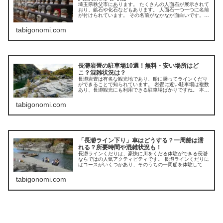
埼玉県秩父市にあります。 たくさんの人面石が展示されて
おり、鉱石や化石などもあります。 人面石一つ一つに名前
が付けられています。 その名前がなかなか面白いです。
多数メディアでも紹介されています。
tabigonomi.com
長瀞岩畳の駐車場10選！無料・安い場所はど
こ？混雑状況は？
長瀞岩畳は有名な観光地であり、船に乗ってラインくだり
ができることで知られています。 岩畳に近い駐車場は複数
あり、長瀞観光にも利用できる駐車場ばかりですね。 本記
事では無料駐車場はあるのか、オススメはどこなのかにつ
いても見ていきます。
tabigonomi.com
「長瀞ライン下り」車はどうする？一周船は濡
れる？所要時間や混雑状況も！
長瀞ラインくだりは、豪快に川をくだる体験ができる長瀞
ならではの人気アクティビティです。 長瀞ラインくだりに
はコースがいくつかあり、そのうちの一周船を体験してき
ました。 本記事では、長瀞ラインくだり利用者が知ってお
くべき情報をご紹介します。
tabigonomi.com