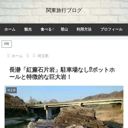
関東旅行ブログ
ホーム
観光
食べる
登山
利用方法
プロフィール
PR
ホーム
埼玉県
長瀞「紅簾石片岩」駐車場なし⁉ポットホ
ールと特徴的な巨大岩！
埼玉県