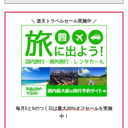
＼ 楽天トラベルセール実施中 ／
毎月5と0のつく日は
最大20%オフセール
を実施
中！