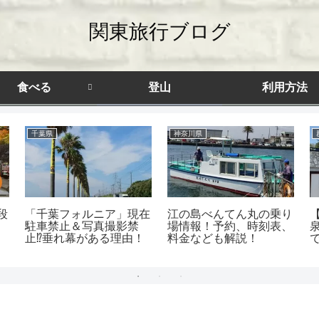
関東旅行ブログ
食べる
登山
利用方法
千葉県
神奈川県
段
「千葉フォルニア」現在
江の島べんてん丸の乗り
！
駐車禁止＆写真撮影禁
場情報！予約、時刻表、
止⁉垂れ幕がある理由！
料金なども解説！