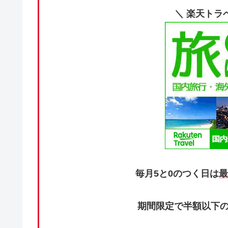
＼ 楽天トラ
毎月5と0のつく日は
最
期間限定で半額以下の