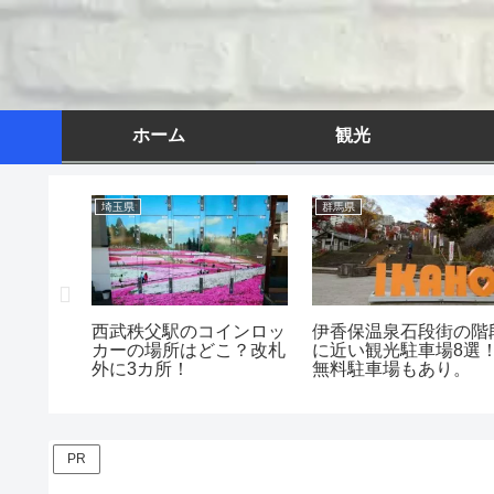
ホーム
観光
埼玉県
群馬県
ク群馬」
西武秩父駅のコインロッ
伊香保温泉石段街の階
！フード
カーの場所はどこ？改札
に近い観光駐車場8選
雑⁉
外に3カ所！
無料駐車場もあり。
PR