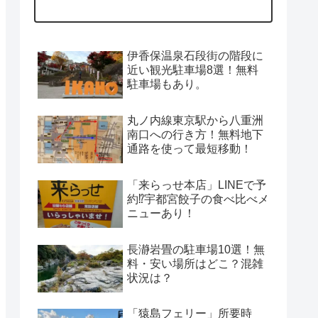
伊香保温泉石段街の階段に
近い観光駐車場8選！無料
駐車場もあり。
丸ノ内線東京駅から八重洲
南口への行き方！無料地下
通路を使って最短移動！
「来らっせ本店」LINEで予
約⁉宇都宮餃子の食べ比べメ
ニューあり！
長瀞岩畳の駐車場10選！無
料・安い場所はどこ？混雑
状況は？
「猿島フェリー」所要時