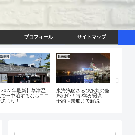
プロフィール
サイトマップ
群馬県
東京都
静岡県
【2023年最新】草津温
東海汽船さるびあ丸の座
静岡/沼
泉で車中泊するならココ
席紹介！特2等が最高！
ルメ5
で決まり！
予約～乗船まで解説！
食べ歩