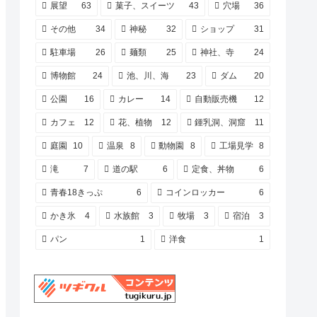
展望
63
菓子、スイーツ
43
穴場
36
その他
34
神秘
32
ショップ
31
駐車場
26
麺類
25
神社、寺
24
博物館
24
池、川、海
23
ダム
20
公園
16
カレー
14
自動販売機
12
カフェ
12
花、植物
12
鍾乳洞、洞窟
11
庭園
10
温泉
8
動物園
8
工場見学
8
滝
7
道の駅
6
定食、丼物
6
青春18きっぷ
6
コインロッカー
6
かき氷
4
水族館
3
牧場
3
宿泊
3
パン
1
洋食
1