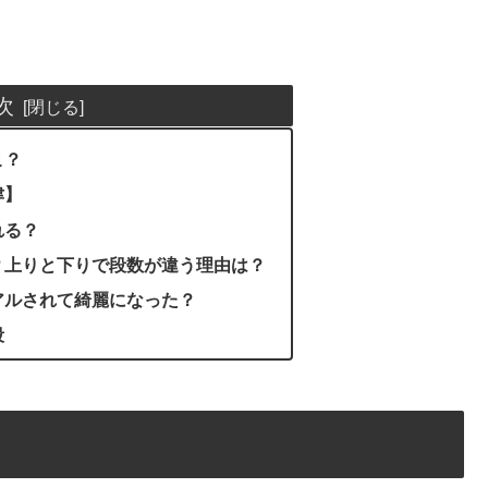
次
こ？
津】
れる？
？上りと下りで段数が違う理由は？
アルされて綺麗になった？
段