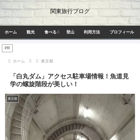
関東旅行ブログ
ホーム
観光
食べる
登山
利用方法
プロフィール
PR
ホーム
東京都
「白丸ダム」アクセス駐車場情報！魚道見
学の螺旋階段が美しい！
東京都