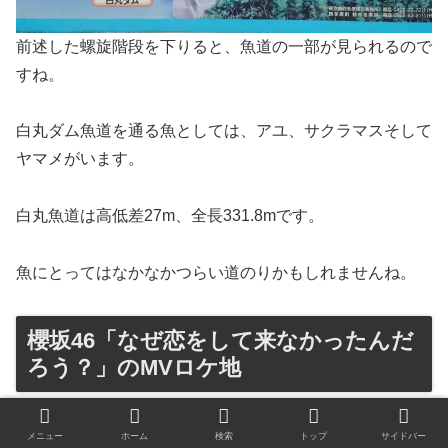
前述した螺旋階段を下りると、魚道の一部が見られるので
すね。
白丸ダム魚道を通る魚としては、アユ、サクラマスそして
ヤマメがいます。
白丸魚道は高低差27m、全長331.8mです。
魚にとってはなかなかつらい道のりかもしれませんね。
櫻坂46「なぜ恋をして来なかったんだ
ろう？」のMVロケ地
メニュー
ホーム
検索
トップ
サイドバー
白丸調整池はロケ地にもなっています。