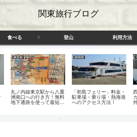
関東旅行ブログ
食べる
登山
利用方法
東京都
静岡県
丸ノ内線東京駅から八重
「初島フェリー」料金・
食
洲南口への行き方！無料
駐車場・乗り場・熱海港
地下通路を使って最短移
へのアクセス方法！
動！