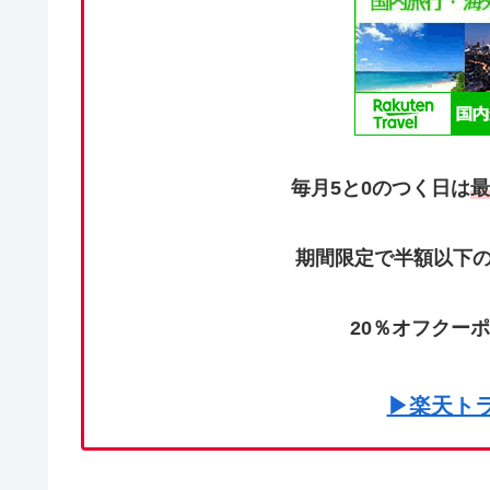
毎月5と0のつく日は
最
期間限定で半額以下の
20％オフクー
▶楽天ト