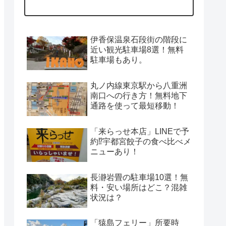
伊香保温泉石段街の階段に
近い観光駐車場8選！無料
駐車場もあり。
丸ノ内線東京駅から八重洲
南口への行き方！無料地下
通路を使って最短移動！
「来らっせ本店」LINEで予
約⁉宇都宮餃子の食べ比べメ
ニューあり！
長瀞岩畳の駐車場10選！無
料・安い場所はどこ？混雑
状況は？
「猿島フェリー」所要時