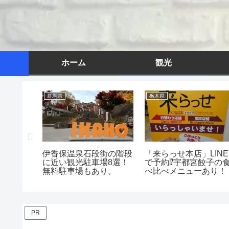
ホーム
観光
群馬県
栃木県
き禁止⁉
伊香保温泉石段街の階段
「来らっせ本店」LINE
飲食店を
に近い観光駐車場8選！
で予約⁉宇都宮餃子の
た。
無料駐車場もあり。
べ比べメニューあり！
PR