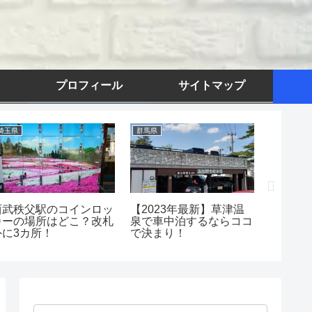
プロフィール
サイトマップ
埼玉県
群馬県
千葉県
西武秩父駅のコインロッ
【2023年最新】草津温
「屏風
カーの場所はどこ？改札
泉で車中泊するならココ
料！遊
外に3カ所！
で決まり！
として