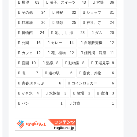
展望
63
菓子、スイーツ
43
穴場
36
その他
34
神秘
32
ショップ
31
駐車場
26
麺類
25
神社、寺
24
博物館
24
池、川、海
23
ダム
20
公園
16
カレー
14
自動販売機
12
カフェ
12
花、植物
12
鍾乳洞、洞窟
11
庭園
10
温泉
8
動物園
8
工場見学
8
滝
7
道の駅
6
定食、丼物
6
青春18きっぷ
6
コインロッカー
6
かき氷
4
水族館
3
牧場
3
宿泊
3
パン
1
洋食
1